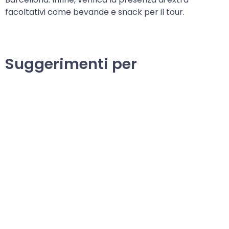
facoltativi come bevande e snack per il tour.
Suggerimenti per
un'esperienza di
prenotazione fluida
Per garantire un'esperienza di prenotazione fluida per
il tuo tour privato in barca a vela, pianifica il tuo tour
intorno a Barcellona e prenota in anticipo, soprattutto
in alta stagione. Conferma il punto di incontro al Port
Olímpic, arrivando 10 minuti prima dell'orario di
partenza. Non esitare a contattare Sailing Experience
Barcelona per maggiori informazioni.
Cosa portare per la tua